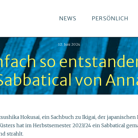
NEWS
PERSÖNLICH
12. Juni 2024
einfach so entstand
Sabbatical von Ann
atsushika Hokusai, ein Sachbuch zu Ikigai, der japanisch
isters hat im Herbstsemester 2023/24 ein Sabbatical gema
d strahlt.