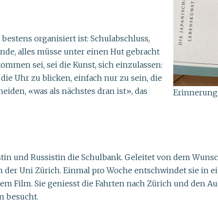
estens organisiert ist: Schulabschluss,
eunde, alles müsse unter einen Hut gebracht
mmen sei, sei die Kunst, sich einzulassen:
ie Uhr zu blicken, einfach nur zu sein, die
heiden, «was als nächstes dran ist», das
Erinnerunge
manistin und Russistin die Schulbank. Geleitet von dem Wu
der Uni Zürich. Einmal pro Woche entschwindet sie in ei
lem Film. Sie geniesst die Fahrten nach Zürich und den A
en besucht.