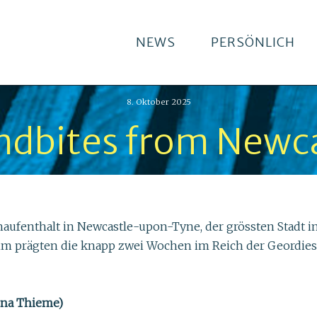
NEWS
PERSÖNLICH
8. Oktober 2025
ndbites from Newca
haufenthalt in Newcastle-upon-Tyne, der grössten Stadt 
rägten die knapp zwei Wochen im Reich der Geordies. Höre
ina Thieme)