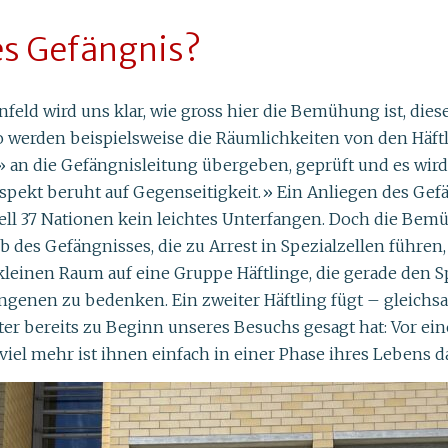
s Gefängnis?
eld wird uns klar, wie gross hier die Bemühung ist, diese
o werden beispielsweise die Räumlichkeiten von den Häft
 an die Gefängnisleitung übergeben, geprüft und es wi
spekt beruht auf Gegenseitigkeit.» Ein Anliegen des Gefäng
l 37 Nationen kein leichtes Unterfangen. Doch die Bemü
lb des Gefängnisses, die zu Arrest in Spezialzellen führ
leinen Raum auf eine Gruppe Häftlinge, die gerade den Sp
angenen zu bedenken. Ein zweiter Häftling fügt – gleichsa
ter bereits zu Beginn unseres Besuchs gesagt hat: Vor eine
 viel mehr ist ihnen einfach in einer Phase ihres Leben