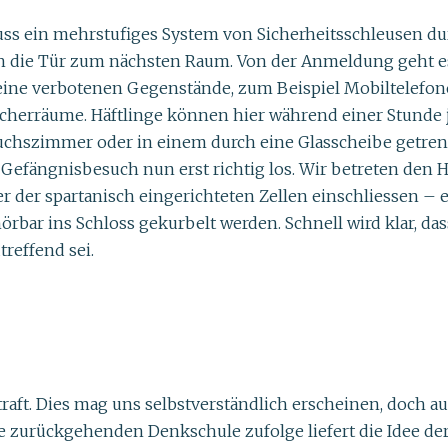
muss ein mehrstufiges System von Sicherheitsschleusen du
ch die Tür zum nächsten Raum. Von der Anmeldung geht es 
keine verbotenen Gegenstände, zum Beispiel Mobiltelefon
cherräume. Häftlinge können hier während einer Stunde 
chszimmer oder in einem durch eine Glasscheibe getre
efängnisbesuch nun erst richtig los. Wir betreten den Hä
r der spartanisch eingerichteten Zellen einschliessen – e
rbar ins Schloss gekurbelt werden. Schnell wird klar, dass
treffend sei.
aft. Dies mag uns selbstverständlich erscheinen, doch aus
ike zurückgehenden Denkschule zufolge liefert die Idee d