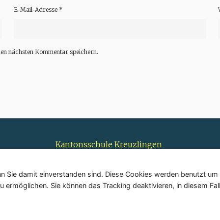
E-Mail-Adresse
*
nen nächsten Kommentar speichern.
Kantonsschule Kreuzlingen
Pestalozzistrasse 7
8280 Kreuzlingen
 Sie damit einverstanden sind. Diese Cookies werden benutzt um I
 ermöglichen. Sie können das Tracking deaktivieren, in diesem Fall
.
Datenschutzerklärung
By
Posterity