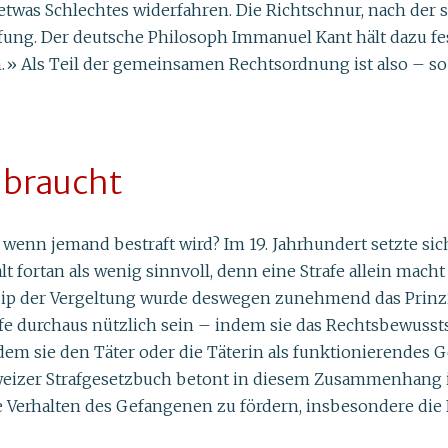
etwas Schlechtes widerfahren. Die Richtschnur, nach der si
rafung. Der deutsche Philosoph Immanuel Kant hält dazu f
an.» Als Teil der gemeinsamen Rechtsordnung ist also – s
 braucht
 wenn jemand bestraft wird? Im 19. Jahrhundert setzte sich
t fortan als wenig sinnvoll, denn eine Strafe allein macht
nzip der Vergeltung wurde deswegen zunehmend das Prinzi
e durchaus nützlich sein – indem sie das Rechtsbewussts
dem sie den Täter oder die Täterin als funktionierendes Ge
chweizer Strafgesetzbuch betont in diesem Zusammenhang 
e Verhalten des Gefangenen zu fördern, insbesondere die F