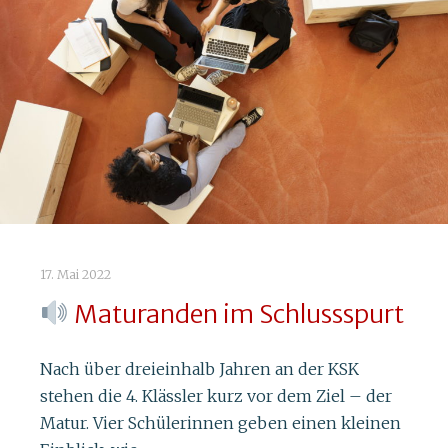
Die KSK macht Europapolitik in
Biel
Gleich zwei Delegationen durften vom 3. bis 7.
September die Kantonsschule Kreuzlingen an
der National Selection Conference des
European Youth Parliament (EYP) in Biel
vertreten.…
17. Mai 2022
Read more
Maturanden im Schlussspurt
Nach über dreieinhalb Jahren an der KSK
stehen die 4. Klässler kurz vor dem Ziel – der
Matur. Vier Schülerinnen geben einen kleinen