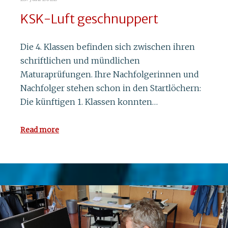
KSK-Luft geschnuppert
3. November 2021
Mathematik im Rausch der
Die 4. Klassen befinden sich zwischen ihren
Geschwindigkeit
schriftlichen und mündlichen
Maturaprüfungen. Ihre Nachfolgerinnen und
Am 27. Oktober 2021 reisten 98
Nachfolger stehen schon in den Startlöchern:
Sekundarschülerinnen und -schüler zum 23.
Die künftigen 1. Klassen konnten…
Tag der Mathematik an die Kantonsschule
Kreuzlingen. Wie jedes Jahr hatten wir
Read more
Teilnehmende aus…
Read more