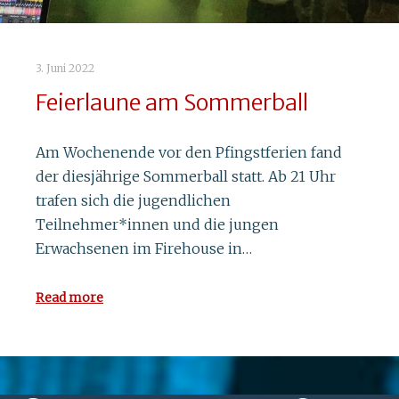
3. Juni 2022
Feierlaune am Sommerball
4. Oktober 2021
Am Wochenende vor den Pfingstferien fand
KSK forciert politische Bildung
der diesjährige Sommerball statt. Ab 21 Uhr
trafen sich die jugendlichen
Am 30. September fand an der KSK der
Teilnehmer*innen und die jungen
Politiktag statt, der sich mit neuem Konzept ab
Erwachsenen im Firehouse in…
sofort jährlich wiederholen soll. Einen ganzen
Tag hatten die…
Read more
Read more