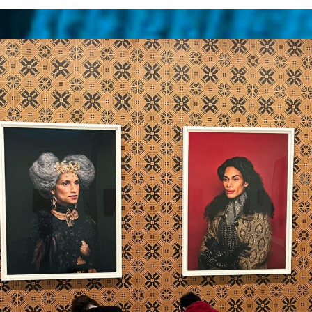
6. September 2021
Der Besuchstag im neuen
Gewand
Vorgestern, am 4. September, lud die KSK zum
Besuchstag. Coronabedingt mussten die
Besucherzahlen deutlich tiefer gehalten
werden als sonst. Das tat der guten Stimmung
unter…
Read more