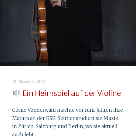
18. Dezember 2021
Ein Heimspiel auf der Violine
Cécile Vonderwahl machte vor fünf Jahren ihre
Matura an der KSK. Seither studiert sie Musik
in Zürich, Salzburg und Berlin, wo sie aktuell
auch lebt.…