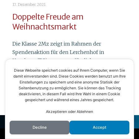
17. Dezember 2021
Doppelte Freude am
Weihnachtsmarkt
Die Klasse 2Mz zeigt im Rahmen der
Spendenaktion für den Lerchenhof in
Homburg (TG) aussergewöhnliches
Engagement. Mit ihrem Weihnachtsmarkt vom
Diese Webseite speichert cookies auf Ihrem Computer, wenn Sie
damit einverstanden sind. Diese Cookies werden benutzt um Ihre
Samstag, 11. Dezember, bot die…
Einstellungen zu speichern und eine anonyme Statisik der
Seitenbenutzung zu ermöglichen. Sie können das Tracking
Read more
deaktivieren, in diesem Fall wird Ihre Wahl in einem Cookie
gespeichert und während eines Jahres gespeichert.
Akzeptieren oder Ablehnen
Skip to content
Decline
Accept