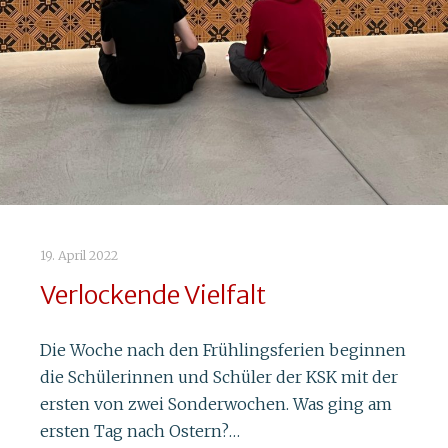
2. September 2021
19. April 2022
Aus der Schulleitung
Verlockende Vielfalt
Die KSK ist mit vorsichtigem Optimismus ins
Die Woche nach den Frühlingsferien beginnen
neue Schuljahr gestartet und hofft, dass
die Schülerinnen und Schüler der KSK mit der
zahlreiche Veranstaltungen den Schulalltag
ersten von zwei Sonderwochen. Was ging am
bereichern werden. Der Kalender ist auf alle
ersten Tag nach Ostern?…