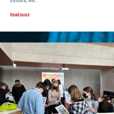
Einblick, wie…
Read more
6. September 2021
Pioniergeist mit MINT-Label
belohnt
Seit Jahren engagiert sich die KSK für die
Förderung ihrer Schülerinnen und Schüler in
den Bereichen Naturwissenschaft und